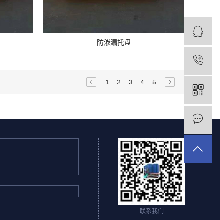
防渗漏托盘
1
1
2
3
4
5
联系我们