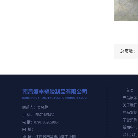
总页数：1
首页
产品展示
关于我们
联系人：吴风胜
产品案例
手 机：15879185432
荣誉资质
电 话：0791-85265986
新闻中心
网 址：
联系我们
地 址：江西省南昌市小蓝工业园