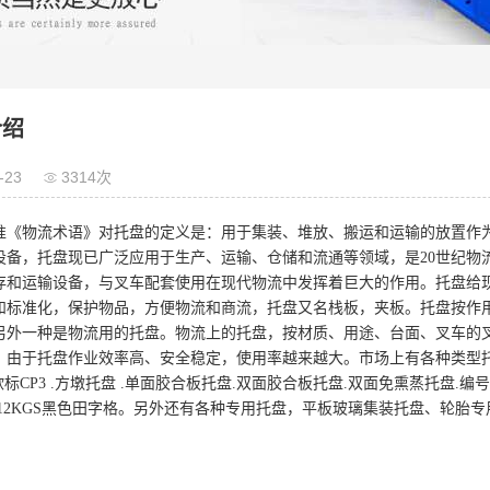
介绍
-23
3314次
准《物流术语》对托盘的定义是：用于集装、堆放、搬运和运输的放置作
设备，托盘现已广泛应用于生产、运输、仓储和流通等领域，是20世纪物
存和运输设备，与叉车配套使用在现代物流中发挥着巨大的作用。托盘给
和标准化，保护物品，方便物流和商流，托盘又名栈板，夹板。托盘按作
另外一种是物流用的托盘。物流上的托盘，按材质、用途、台面、叉车的
，由于托盘作业效率高、安全稳定，使用率越来越大。市场上有各种类型托盘，
 欧标CP3 .方墩托盘 .单面胶合板托盘.双面胶合板托盘.双面免熏蒸托盘.编号.
.12KGS黑色田字格。另外还有各种专用托盘，平板玻璃集装托盘、轮胎