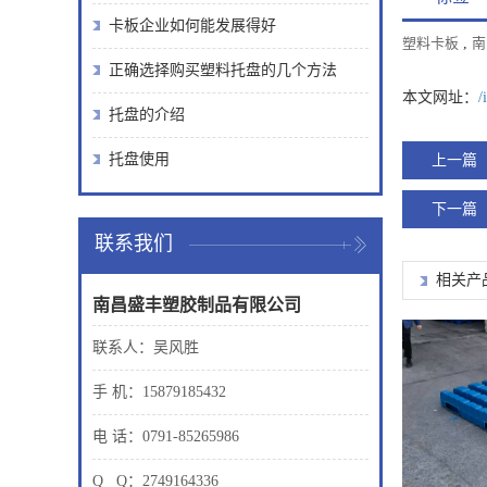
卡板企业如何能发展得好
塑料卡板
,
南
正确选择购买塑料托盘的几个方法
本文网址：
/
托盘的介绍
托盘使用
上一篇
下一篇
联系我们
相关产
南昌盛丰塑胶制品有限公司
联系人：吴风胜
手 机：15879185432
电 话：0791-85265986
Q Q：2749164336